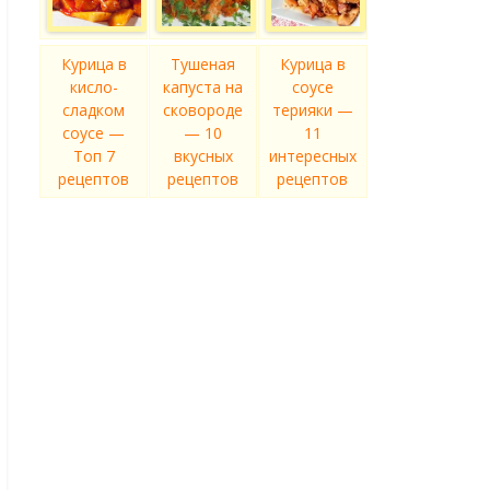
Курица в
Тушеная
Курица в
кисло-
капуста на
соусе
сладком
сковороде
терияки —
соусе —
— 10
11
Топ 7
вкусных
интересных
рецептов
рецептов
рецептов