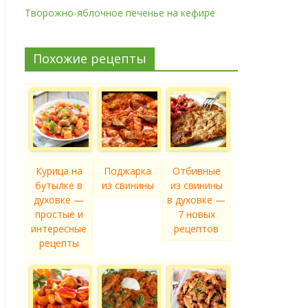
Творожно-яблочное печенье на кефире
Похожие рецепты
Курица на
Поджарка
Отбивные
бутылке в
из свинины
из свинины
духовке —
в духовке —
простые и
7 новых
интересные
рецептов
рецепты