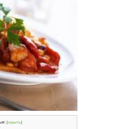
ьи:
[
скрыть
]