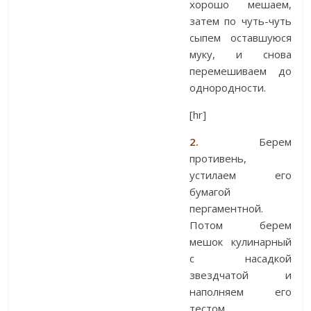
хорошо мешаем,
затем по чуть-чуть
сыпем оставшуюся
муку, и снова
перемешиваем до
однородности.
[hr]
2.
Берем
противень,
устилаем его
бумагой
пергаментной.
Потом берем
мешок кулинарный
с насадкой
звездчатой и
наполняем его
тестом.