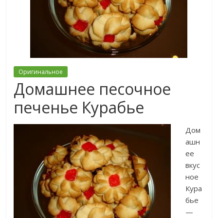
Оригинальное
Домашнее песочное
печенье Курабье
Дом
ашн
ее
вкус
ное
Кура
бье
—