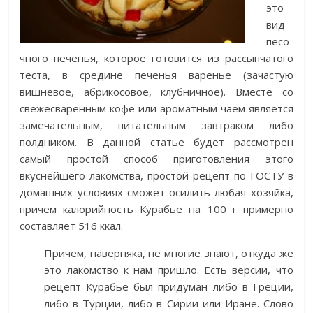
это
вид
песо
чного печенья, которое готовится из рассыпчатого
теста, в средине печенья варенье (зачастую
вишневое, абрикосовое, клубничное). Вместе со
свежесваренным кофе или ароматным чаем является
замечательным, питательным завтраком либо
полдником. В данной статье будет рассмотрен
самый простой способ приготовления этого
вкуснейшего лакомства, простой рецепт по ГОСТУ в
домашних условиях сможет осилить любая хозяйка,
причем калорийность Курабье на 100 г примерно
составляет 516 ккал.
Причем, наверняка, не многие знают, откуда же
это лакомство к нам пришло. Есть версии, что
рецепт Курабье был придуман либо в Греции,
либо в Турции, либо в Сирии или Иране. Слово